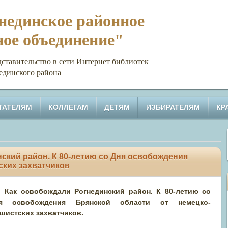
единское районное
ное объединение"
тельство в сети Интернет библиотек
единского района
ТАТЕЛЯМ
КОЛЛЕГАМ
ДЕТЯМ
ИЗБИРАТЕЛЯМ
КР
инский район. К 80-летию со Дня освобождения
ских захватчиков
Как освобождали Рогнединский район. К 80-летию со
я освобождения Брянской области от немецко-
шистских захватчиков.