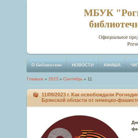
МБУК "Рогн
библиотеч
Официальное представи
Рогн
О библиотеке
НОВОСТИ
АФИША
ЧИ
Главная
»
2023
»
Сентябрь
»
11
11/09/2023 г. Как освобождали Рогнед
Брянской области от немецко-фашист
Дн
фа