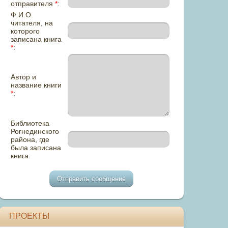
отправителя
*
:
Ф.И.О.
читателя, на
которого
записана книга
*
:
Автор и
название книги
*
:
Библиотека
Рогнединского
района, где
была записана
книга:
ПРОЕКТЫ