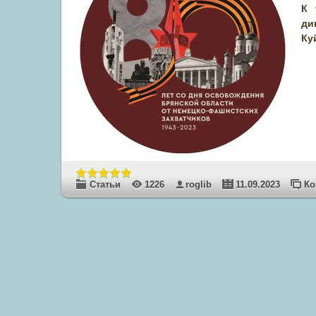
К 
ди
Ку
Статьи
1226
roglib
11.09.2023
Ко