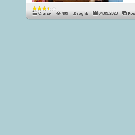
Статьи
409
roglib
04.09.2023
Ком