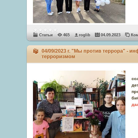
Статьи
465
roglib
04.09.2023
Ком
04/09/2023 г. "Мы против террора" - 
терроризмом
со
де
пр
би
да