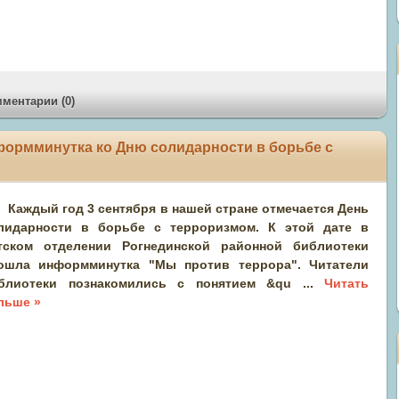
ментарии (0)
информминутка ко Дню солидарности в борьбе с
Каждый год 3 сентября в нашей стране отмечается День
лидарности в борьбе с терроризмом. К этой дате в
тском отделении Рогнединской районной библиотеки
ошла информминутка "Мы против террора". Читатели
блиотеки познакомились с понятием &qu
...
Читать
льше »