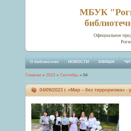
МБУК "Рогн
библиотеч
Официальное представи
Рогн
О библиотеке
НОВОСТИ
АФИША
ЧИ
Главная
»
2023
»
Сентябрь
»
04
04/09/2023 г. «Мир – без терроризма» 