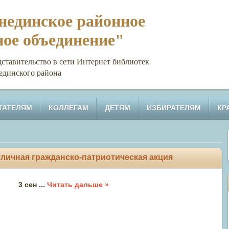
единское районное
ное объединение"
тельство в сети Интернет библиотек
единского района
ТАТЕЛЯМ
КОЛЛЕГАМ
ДЕТЯМ
ИЗБИРАТЕЛЯМ
КР
- уличная гражданско-патриотическая акция
3 сен
...
Читать дальше »