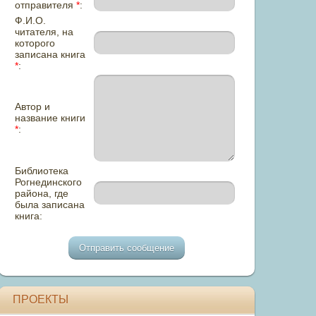
отправителя
*
:
Ф.И.О.
читателя, на
которого
записана книга
*
:
Автор и
название книги
*
:
Библиотека
Рогнединского
района, где
была записана
книга:
ПРОЕКТЫ