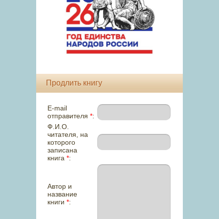
Продлить книгу
E-mail
отправителя
*
:
Ф.И.О.
читателя, на
которого
записана
книга
*
:
Автор и
название
книги
*
: