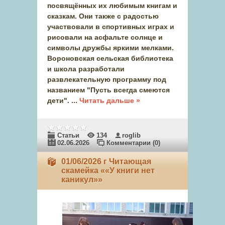
посвящённых их любимым книгам и
сказкам. Они также с радостью
участвовали в спортивных играх и
рисовали на асфальте солнце и
символы дружбы яркими мелками.
Вороновская сельская библиотека
и школа разработали
развлекательную программу под
названием "Пусть всегда смеются
дети".
...
Читать дальше »
Статьи
134
roglib
02.06.2026
Комментарии (0)
01/06/2026 г Читающая
скамейка ««У книги нет
каникул»»