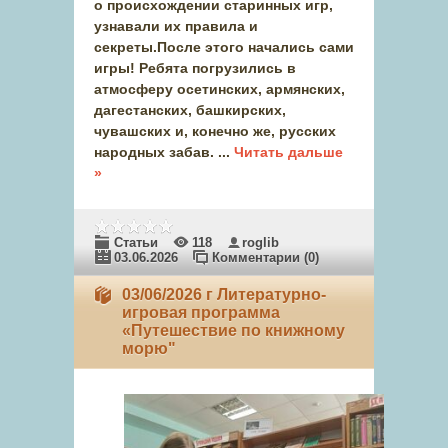
о происхождении старинных игр,
узнавали их правила и
секреты.После этого начались сами
игры! Ребята погрузились в
атмосферу осетинских, армянских,
дагестанских, башкирских,
чувашских и, конечно же, русских
народных забав.
...
Читать дальше
»
Статьи
118
roglib
03.06.2026
Комментарии (0)
03/06/2026 г Литературно-
игровая программа
«Путешествие по книжному
морю"