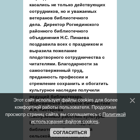
касались не только действующих
сотрудников, но и уважаемых
ветеранов библиотечного
дела. Директор Рогнединского
районного библиотечного
объединения Н.С. Пинаева
поздравила всех с праздником и
выразила пожелание
плодотворного сотрудничества с
читателями. Благодарности за
самоотверженный труд,
преданность профессии и
стремление сохранить и обогатить
культурное наследие получили
ведущий библиотекарь
Этот сайт использует файлы cookies для более
Шаровичской сельской библиотеки
комфортной работы пользователя. Продолжая
А.А. Нестерова
просмотр страниц сайта, вы соглашаетесь с
Политикой
,заслуженный работник культуры
использования файлов cookies
.
Брянской области и ведущий
библиотекарь Вороновской
СОГЛАСИТЬСЯ
сельской библиотеки Т.И.