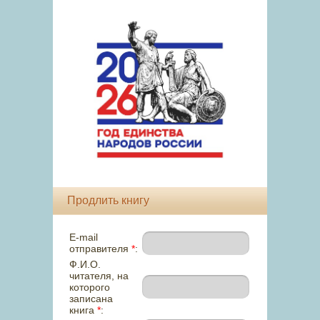
Продлить книгу
E-mail
отправителя
*
:
Ф.И.О.
читателя, на
которого
записана
книга
*
: