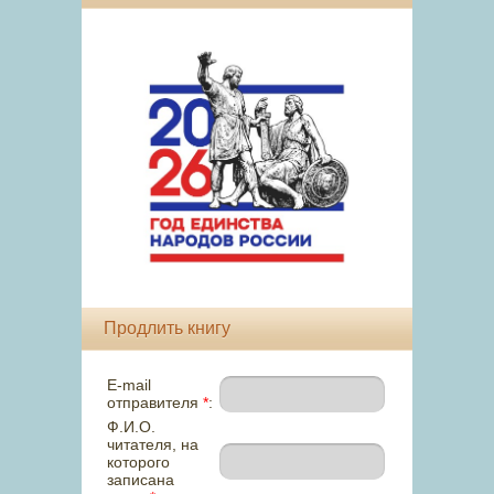
Продлить книгу
E-mail
отправителя
*
:
Ф.И.О.
читателя, на
которого
записана