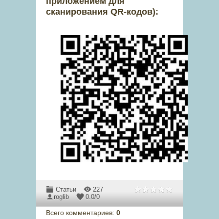
приложением для
сканирования QR-кодов):
Статьи
227
roglib
0.0
/
0
Всего комментариев
:
0