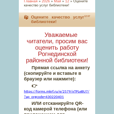
Главная
»
2026
»
Май
»
12
» Оцените
качество услуг библиотеки!
Оцените качество услуг
12:07
библиотеки!
Уважаемые
читатели, просим вас
оценить работу
Рогнединской
районной библиотеки!
Прямая ссылка на анкету
(скопируйте и вставьте в
браузер или нажмите):
👉
https://forms.mkrf.ru/e/2579/xTPLeBU7/
?ap_orgcode=430220401
ИЛИ отсканируйте QR-
код камерой телефона (или