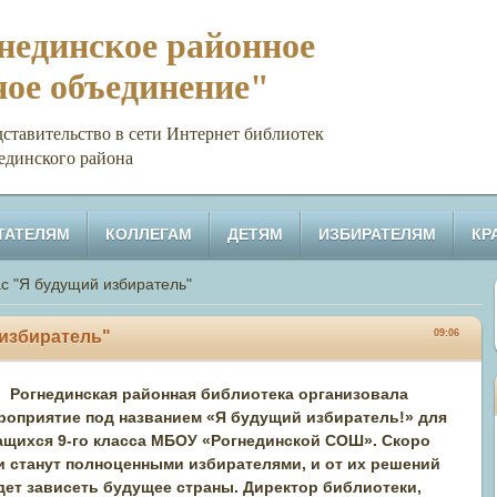
единское районное
ное объединение"
тельство в сети Интернет библиотек
единского района
ТАТЕЛЯМ
КОЛЛЕГАМ
ДЕТЯМ
ИЗБИРАТЕЛЯМ
КР
ас "Я будущий избиратель"
 избиратель"
09:06
Рогнединская районная библиотека организовала
роприятие под названием «Я будущий избиратель!» для
ащихся 9-го класса МБОУ «Рогнединской СОШ». Скоро
и станут полноценными избирателями, и от их решений
дет зависеть будущее страны. Директор библиотеки,