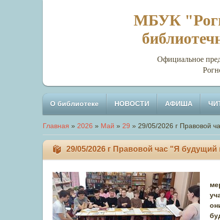
МБУК "Рогн
библиотеч
Официальное представи
Рогн
О библиотеке
НОВОСТИ
АФИША
ЧИ
Главная
»
2026
»
Май
»
29
» 29/05/2026 г Правовой ч
29/05/2026 г Правовой час "Я будущий
ме
уч
он
бу