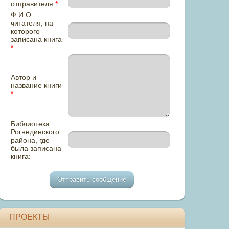
отправителя
*
:
Ф.И.О.
читателя, на
которого
записана книга
*
:
Автор и
название книги
*
:
Библиотека
Рогнединского
района, где
была записана
книга:
ПРОЕКТЫ