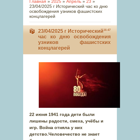
Главная
»
2025
»
Апрель
»
23
»
23/04/2025 г Исторический час ко дню
освобождения узников фашистских
концлагерей
23/04/2025 г Исторический
16:47
час ко дню освобождения
узников фашистских
концлагерей
22 июня 1941 года дети были
лишены радости, смеха, учёбы и
игр. Война отняла у них
детство.Человечество не знает