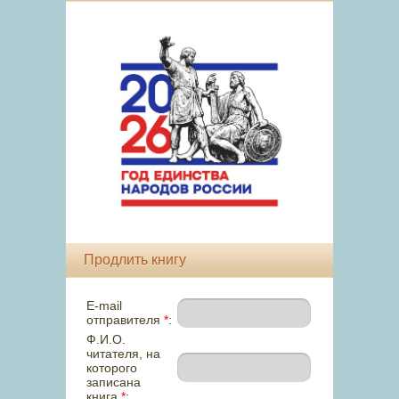
Продлить книгу
E-mail
отправителя
*
:
Ф.И.О.
читателя, на
которого
записана
книга
*
: