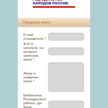
Продлить книгу
E-mail
отправителя
*
:
Ф.И.О.
читателя, на
которого
записана
книга
*
:
Автор и
название
книги
*
:
Библиотека
Рогнединского
района, где
была