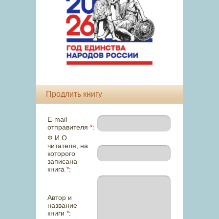
Продлить книгу
E-mail
отправителя
*
:
Ф.И.О.
читателя, на
которого
записана
книга
*
:
Автор и
название
книги
*
: