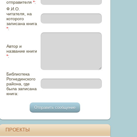
отправителя
*
:
Ф.И.О.
читателя, на
которого
записана книга
*
:
Автор и
название книги
*
:
Библиотека
Рогнединского
района, где
была записана
книга:
ПРОЕКТЫ