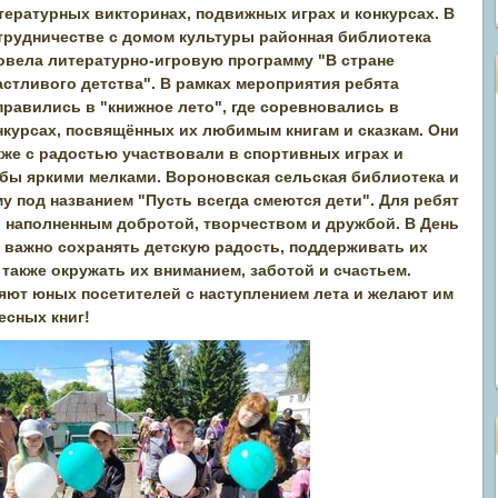
тературных викторинах, подвижных играх и конкурсах. В
трудничестве с домом культуры районная библиотека
овела литературно-игровую программу "В стране
астливого детства". В рамках мероприятия ребята
правились в "книжное лето", где соревновались в
нкурсах, посвящённых их любимым книгам и сказкам. Они
кже с радостью участвовали в спортивных играх и
бы яркими мелками. Вороновская сельская библиотека и
 под названием "Пусть всегда смеются дети". Для ребят
, наполненным добротой, творчеством и дружбой. В День
к важно сохранять детскую радость, поддерживать их
также окружать их вниманием, заботой и счастьем.
яют юных посетителей с наступлением лета и желают им
есных книг!