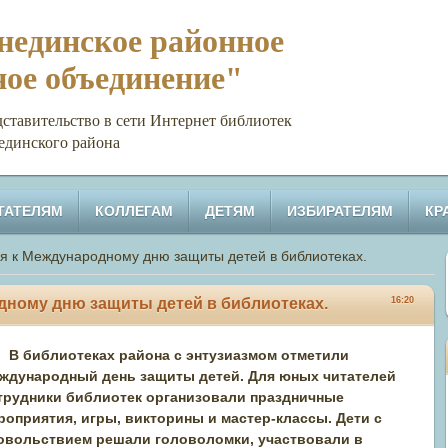
единское районное
ное объединение"
тельство в сети Интернет библиотек
единского района
ТАТЕЛЯМ
КОЛЛЕГАМ
ДЕТЯМ
ИЗБИРАТЕЛЯМ
КР
ия к Международному дню защиты детей в библиотеках.
одному дню защиты детей в библиотеках.
16:20
В библиотеках района с энтузиазмом отметили
ждународный день защиты детей. Для юных читателей
трудники библиотек организовали праздничные
роприятия, игры, викторины и мастер-классы. Дети с
овольствием решали головоломки, участвовали в