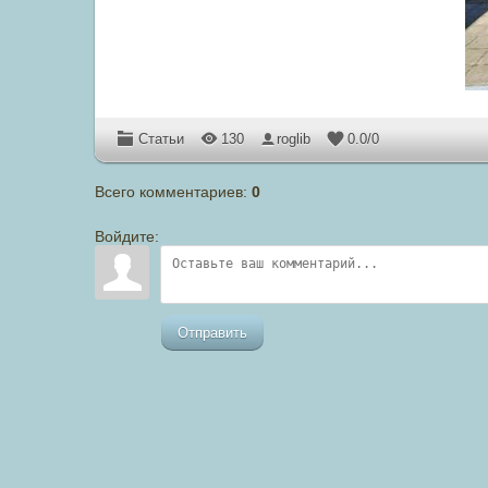
Статьи
130
roglib
0.0
/
0
Всего комментариев
:
0
Войдите:
Отправить