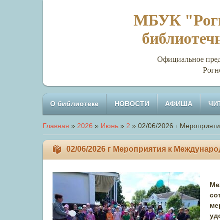
МБУК "Рогн
библиотеч
Официальное представи
Рогн
О библиотеке
НОВОСТИ
АФИША
ЧИ
Главная
»
2026
»
Июнь
»
2
» 02/06/2026 г Мероприят
02/06/2026 г Мероприятия к Междунар
Ме
со
ме
уд