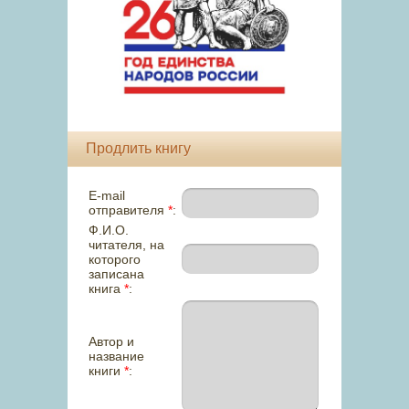
Продлить книгу
E-mail
отправителя
*
:
Ф.И.О.
читателя, на
которого
записана
книга
*
:
Автор и
название
книги
*
: