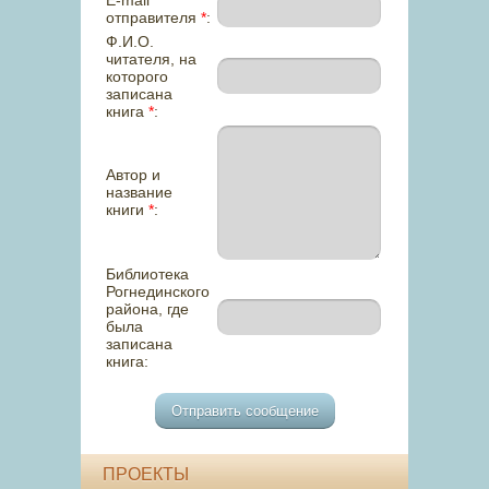
E-mail
отправителя
*
:
Ф.И.О.
читателя, на
которого
записана
книга
*
:
Автор и
название
книги
*
:
Библиотека
Рогнединского
района, где
была
записана
книга:
ПРОЕКТЫ