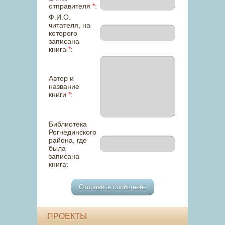
отправителя
*
:
Ф.И.О.
читателя, на
которого
записана
книга
*
:
Автор и
название
книги
*
:
Библиотека
Рогнединского
района, где
была
записана
книга:
ПРОЕКТЫ