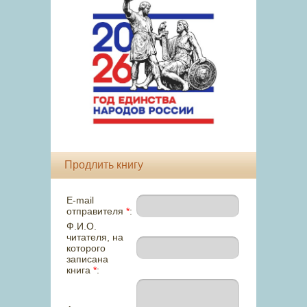
Продлить книгу
E-mail
отправителя
*
:
Ф.И.О.
читателя, на
которого
записана
книга
*
: