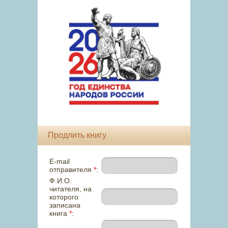
Продлить книгу
E-mail
отправителя
*
:
Ф.И.О.
читателя, на
которого
записана
книга
*
: