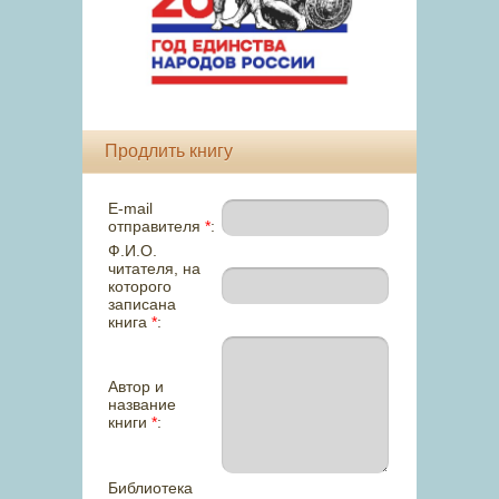
Продлить книгу
E-mail
отправителя
*
:
Ф.И.О.
читателя, на
которого
записана
книга
*
:
Автор и
название
книги
*
:
Библиотека