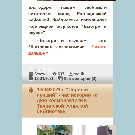
Благодаря нашим любимым
читателям фонд Рогнединской
районной библиотеки пополнился
коллекцией журналов "Быстро и
вкусно".
«Быстро и вкусно» — это
96 страниц гастрономиче
...
Читать
дальше »
Статьи
633
roglib
12.04.2021
Комментарии (0)
12/04/2021 г. "Первый -
лучший" - час истории ко
Дню космонавтики в
Тюнинской сельской
библиотеке