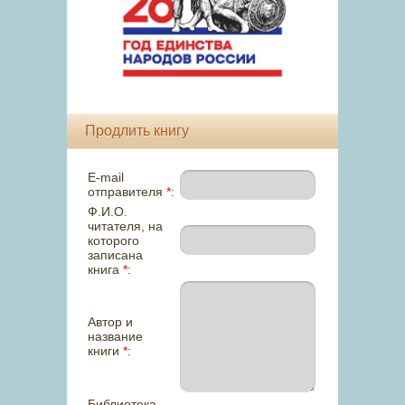
Продлить книгу
E-mail
отправителя
*
:
Ф.И.О.
читателя, на
которого
записана
книга
*
:
Автор и
название
книги
*
:
Библиотека