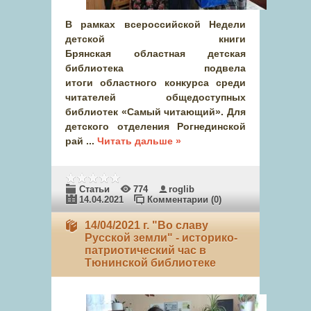
В рамках всероссийской Недели
детской книги
Брянская областная детская
библиотека подвела
итоги областного конкурса среди
читателей общедоступных
библиотек «Самый читающий». Для
детского отделения Рогнединской
рай
...
Читать дальше »
Статьи
774
roglib
14.04.2021
Комментарии (0)
14/04/2021 г. "Во славу
Русской земли" - историко-
патриотический час в
Тюнинской библиотеке