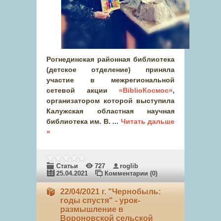
Рогнединская районная библиотека
(детское отделение) приняла
участие в межрегиональной
сетевой акции
«BiblioКосмос»
,
организатором которой выступила
Калужская областная научная
библиотека им. В.
...
Читать дальше
»
Статьи
727
roglib
25.04.2021
Комментарии (0)
22/04/2021 г. "Чернобыль:
годы спустя" - урок-
размышление в
Вороновской сельской